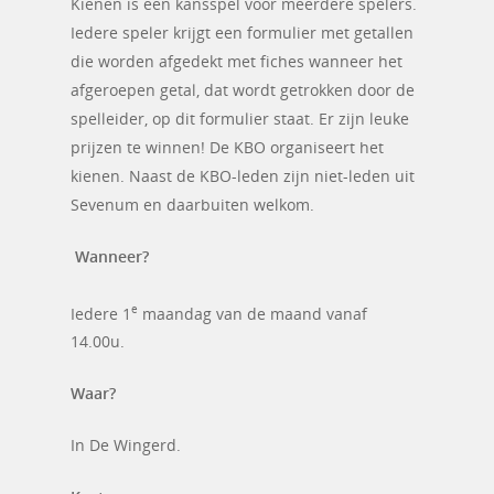
Kienen is een kansspel voor meerdere spelers.
Iedere speler krijgt een formulier met getallen
die worden afgedekt met fiches wanneer het
afgeroepen getal, dat wordt getrokken door de
spelleider, op dit formulier staat. Er zijn leuke
Home
prijzen te winnen! De KBO organiseert het
kienen. Naast de KBO-leden zijn niet-leden uit
Activiteiten
Sevenum en daarbuiten welkom.
Bestuur
Country-line dance
Wanneer?
Eetpunt
AutoMaatje
e
Iedere 1
maandag van de maand vanaf
vervoersservice
Fietsen
14.00u.
Handwerken
Diversen
Waar?
Kaarten
Nieuws
Rijbewijskeuring
In De Wingerd.
Kienen
Kortingen
Werkgroepen
Klökske