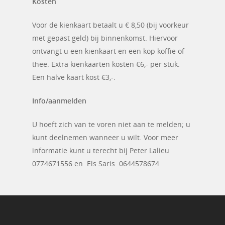
Koffie uurtje
Kosten
Infoblad
Foto’s
Hometeam
Leeskring
Voor de kienkaart betaalt u € 8,50 (bij voorkeur
Actueel Nieuws
Website
Contact
met gepast geld) bij binnenkomst. Hiervoor
Luisterkring
ontvangt u een kienkaart en een kop koffie of
Fotograaf
Sjoelen
thee. Extra kienkaarten kosten €6,- per stuk.
INFO-blad en ’t Klökske
Een halve kaart kost €3,-.
Rummikub
Activiteitencommissie
Dansmiddag
Info/aanmelden
Belasting invulhulpen
U hoeft zich van te voren niet aan te melden; u
Ouderenadviseurs
kunt deelnemen wanneer u wilt. Voor meer
Klusteam
informatie kunt u terecht bij Peter Lalieu
0774671556 en Els Saris 0644578674
Bezorgers KBO