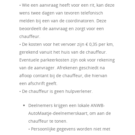
Bestuur
Country-line dance
• Wie een aanvraag heeft voor een rit, kan deze
wens twee dagen van tevoren telefonisch
Eetpunt
AutoMaatje
melden bij een van de coördinatoren. Deze
vervoersservice
Fietsen
beoordeelt de aanvraag en zorgt voor een
chauffeur.
Handwerken
Diversen
• De kosten voor het vervoer zijn € 0,35 per km,
Kaarten
Nieuws
Rijbewijskeuring
gerekend vanuit het huis van de chauffeur.
Kienen
Eventuele parkeerkosten zijn ook voor rekening
Kortingen
Werkgroepen
Klökske
van de aanvrager. Afrekenen geschiedt na
Koffie uurtje
afloop contant bij de chauffeur, die hiervan
Infoblad
Foto’s
Hometeam
Leeskring
een afschrift geeft.
Actueel Nieuws
Website
Contact
• De chauffeur is geen hulpverlener.
Luisterkring
Fotograaf
Sjoelen
Deelnemers krijgen een lokale ANWB-
INFO-blad en ’t Klökske
AutoMaatje-deelnemerskaart, om aan de
Rummikub
chauffeur te tonen.
Activiteitencommissie
Dansmiddag
• Persoonlijke gegevens worden niet met