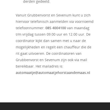
Belasting invulhulpen
derden gedeeld.
Ouderenadviseurs
Vanuit Grubbenvorst en Sevenum kunt u zich
Klusteam
hiervoor telefonisch aanmelden via voornoemd
telefoonnummer:
085 4004100
van maandag
Bezorgers KBO
t/m vrijdag tussen 09.00 uur en 12.00 uur. De
coördinator kijkt dan samen met u naar de
mogelijkheden en regelt een chauffeur die de
rit gaat uitvoeren. De coördinatoren van
Grubbenvorst en Sevenum zijn ook via mail
bereikbaar. Het mailadres is:
automaatje@automaatjehorstaandemaas.nl