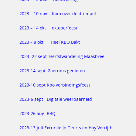
2023 – 10 nov Kom over de drempel
2023 – 14 okt oktoberfeest
2023 – 8 okt Heel KBO Bakt
Home
2023 -22 sept Herfstwandeling Maasbree
Activiteiten
2023-14 sept Zaerums genieten
Bestuur
Country-line dance
2023-10 sept Kbo verbindingsfeest
Eetpunt
AutoMaatje
vervoersservice
Fietsen
2023-6 sept Digitale weerbaarheid
Handwerken
Diversen
2023-26 aug BBQ
Kaarten
Nieuws
Rijbewijskeuring
2023-13 juli Excursie Jo Geurts en Hay Verrijth
Kienen