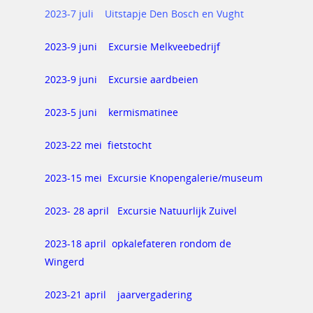
Kortingen
Werkgroepen
Klökske
2023-7 juli Uitstapje Den Bosch en Vught
Koffie uurtje
Infoblad
Foto’s
Hometeam
Leeskring
2023-9 juni Excursie Melkveebedrijf
Actueel Nieuws
Website
Contact
Luisterkring
2023-9 juni Excursie aardbeien
Fotograaf
Sjoelen
2023-5 juni kermismatinee
INFO-blad en ’t Klökske
Rummikub
Activiteitencommissie
2023-22 mei fietstocht
Dansmiddag
Belasting invulhulpen
2023-15 mei Excursie Knopengalerie/museum
Ouderenadviseurs
2023- 28 april Excursie Natuurlijk Zuivel
Klusteam
2023-18 april opkalefateren rondom de
Bezorgers KBO
Wingerd
2023-21 april jaarvergadering